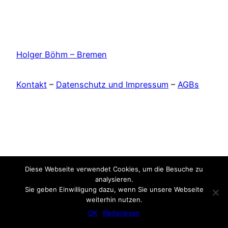
Holger Böhm – Bremen
Kontakt
–
Datenschutz und Impressum
–
AGBs
Diese Webseite verwendet Cookies, um die Besuche zu
analysieren.
Sie geben Einwilligung dazu, wenn Sie unsere Webseite
weiterhin nutzen.
OK
Weiterlesen