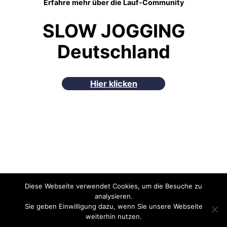
Erfahre mehr über die Lauf-Community
SLOW JOGGING
Deutschland
Hier klicken
Holger Böhm – Bremen
Diese Webseite verwendet Cookies, um die Besuche zu
analysieren.
Sie geben Einwilligung dazu, wenn Sie unsere Webseite
Kontakt
–
Datenschutz und Impressum
–
AGBs
weiterhin nutzen.